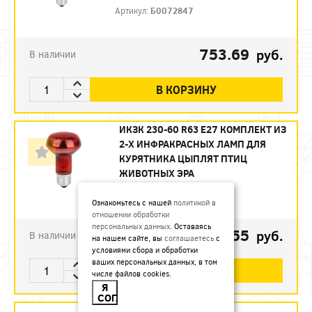
Артикул:
Б0072847
753.69
руб.
В наличии
В КОРЗИНУ
ИКЗК 230-60 R63 E27 КОМПЛЕКТ ИЗ
2-Х ИНФРАКРАСНЫХ ЛАМП ДЛЯ
КУРЯТНИКА ЦЫПЛЯТ ПТИЦ
ЖИВОТНЫХ ЭРА
Артикул:
Б0072848
Ознакомьтесь с нашей
политикой в
отношении обработки
персональных данных
. Оставаясь
493.55
руб.
В наличии
на нашем сайте, вы
соглашаетесь
с
условиями сбора и обработки
ваших персональных данных, в том
В КОРЗИНУ
числе файлов cookies.
Я
СОГЛАСЕН