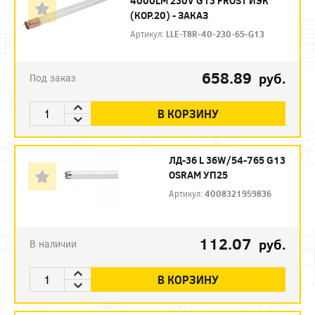
4000LM 230V G13 FROST ИЭК
(КОР.20) - ЗАКАЗ
Артикул:
LLE-T8R-40-230-65-G13
658.89
руб.
Под заказ
В КОРЗИНУ
ЛД-36 L 36W/54-765 G13
OSRAM УП25
Артикул:
4008321959836
112.07
руб.
В наличии
В КОРЗИНУ