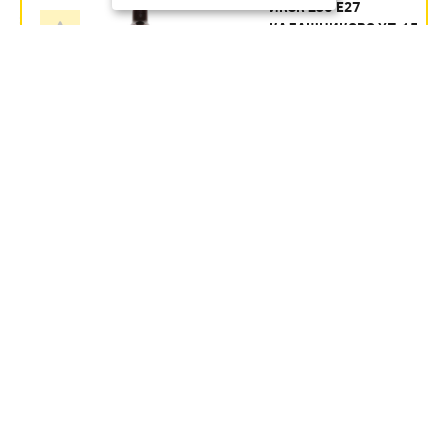
ИКЗК 250 Е27
КАЛАШНИКОВО УП.15
Артикул:
354.35
руб.
В наличии
В КОРЗИНУ
ИКЗК 60ВТ 230-60 R63 ДЛЯ
ОБОГРЕВА ЖИВОТНЫХ И
ОСВЕЩЕНИЯ Е27 ЭРА УП 50
Артикул:
Б0057281
246.1
руб.
В наличии
В КОРЗИНУ