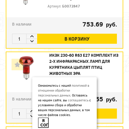
Артикул:
Б0072847
753.69
руб.
В наличии
В КОРЗИНУ
ИКЗК 230-60 R63 E27 КОМПЛЕКТ ИЗ
2-Х ИНФРАКРАСНЫХ ЛАМП ДЛЯ
КУРЯТНИКА ЦЫПЛЯТ ПТИЦ
ЖИВОТНЫХ ЭРА
Артикул:
Б0072848
Ознакомьтесь с нашей
политикой в
отношении обработки
персональных данных
. Оставаясь
493.55
руб.
В наличии
на нашем сайте, вы
соглашаетесь
с
условиями сбора и обработки
ваших персональных данных, в том
В КОРЗИНУ
числе файлов cookies.
Я
СОГЛАСЕН