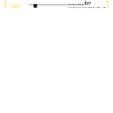
ИКЗК 250 Е27
КАЛАШНИКОВО УП.15
Артикул:
354.35
руб.
В наличии
В КОРЗИНУ
ИКЗК 60ВТ 230-60 R63 ДЛЯ
ОБОГРЕВА ЖИВОТНЫХ И
ОСВЕЩЕНИЯ Е27 ЭРА УП 50
Артикул:
Б0057281
246.1
руб.
В наличии
В КОРЗИНУ