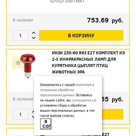
Артикул:
Б0072847
753.69
руб.
В наличии
В КОРЗИНУ
ИКЗК 230-60 R63 E27 КОМПЛЕКТ ИЗ
2-Х ИНФРАКРАСНЫХ ЛАМП ДЛЯ
КУРЯТНИКА ЦЫПЛЯТ ПТИЦ
ЖИВОТНЫХ ЭРА
Артикул:
Б0072848
Ознакомьтесь с нашей
политикой в
отношении обработки
персональных данных
. Оставаясь
493.55
руб.
В наличии
на нашем сайте, вы
соглашаетесь
с
условиями сбора и обработки
ваших персональных данных, в том
В КОРЗИНУ
числе файлов cookies.
Я
СОГЛАСЕН
ИКЗК 250 Е27