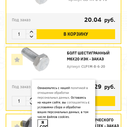
20.04
руб.
Под заказ
В КОРЗИНУ
БОЛТ ШЕСТИГРАННЫЙ
М6Х20 ИЭК - ЗАКАЗ
Артикул:
CLP1M-B-6-20
4.29
руб.
Под заказ
Ознакомьтесь с нашей
политикой в
отношении обработки
персональных данных
. Оставаясь
В КОРЗИНУ
на нашем сайте, вы
соглашаетесь
с
условиями сбора и обработки
ваших персональных данных, в том
числе файлов cookies.
ВИНТ ДЛЯ ЭЛЕКТРИЧЕСКОГО
Я
СОЕДИНЕНИЯ М5Х8 IEK - ЗАКАЗ
СОГЛАСЕН