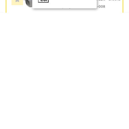
Артикул:
CMZ12-VT-05-008
8.77
руб.
Под заказ
В КОРЗИНУ
ВИНТ М6Х10 ИЭК -
ЗАКАЗ
Артикул:
CLP1M-V-6-10
8.73
руб.
Под заказ
В КОРЗИНУ
ГАЙКА КАНАЛЬНАЯ М8Х40