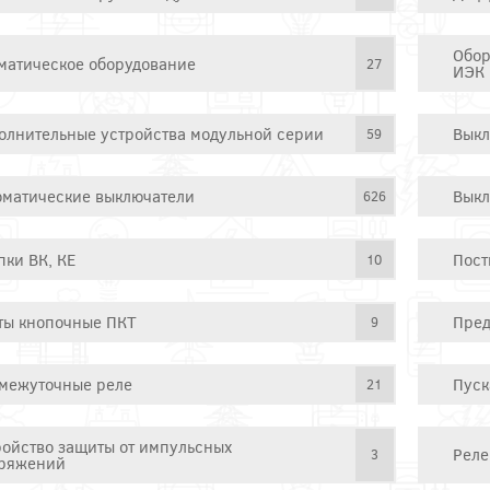
Обор
матическое оборудование
27
ИЭК
олнительные устройства модульной серии
Выкл
59
оматические выключатели
Выкл
626
пки ВК, КЕ
Пост
10
ты кнопочные ПКТ
Пред
9
межуточные реле
Пуск
21
ройство защиты от импульсных
Реле
3
ряжений