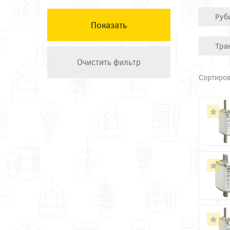
КЭАЗ
Руб
Остальные ТМ
Техэнерго
Тра
Сортиров