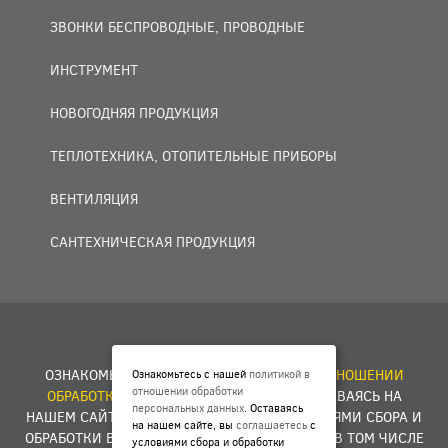
ЗВОНКИ БЕСПРОВОДНЫЕ, ПРОВОДНЫЕ
ИНСТРУМЕНТ
НОВОГОДНЯЯ ПРОДУКЦИЯ
ТЕПЛОТЕХНИКА, ОТОПИТЕЛЬНЫЕ ПРИБОРЫ
ВЕНТИЛЯЦИЯ
САНТЕХНИЧЕСКАЯ ПРОДУКЦИЯ
© 2007 — 2026 ООО «БАКО+».
ОЗНАКОМЬТЕСЬ С НАШЕЙ
ПОЛИТИКОЙ В ОТНОШЕНИИ
Ознакомьтесь с нашей
политикой в
отношении обработки
ОБРАБОТКИ ПЕРСОНАЛЬНЫХ ДАННЫХ
. ОСТАВАЯСЬ НА
персональных данных
. Оставаясь
НАШЕМ САЙТЕ, ВЫ
СОГЛАШАЕТЕСЬ
С УСЛОВИЯМИ СБОРА И
на нашем сайте, вы
соглашаетесь
с
ОБРАБОТКИ ВАШИХ ПЕРСОНАЛЬНЫХ ДАННЫХ, В ТОМ ЧИСЛЕ
условиями сбора и обработки