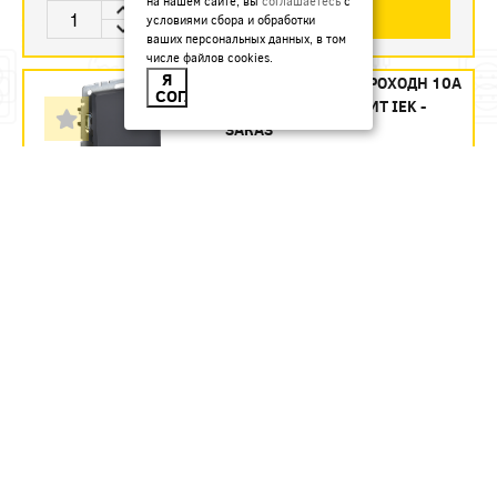
на нашем сайте, вы
соглашаетесь
с
В КОРЗИНУ
условиями сбора и обработки
ваших персональных данных, в том
числе файлов cookies.
Я
БРАЙТ ВЫКЛ СУ1 ПРОХОДН 10А
СОГЛАСЕН
ВС10-1-6-БРГ ГРАФИТ IEK -
ЗАКАЗ
Артикул:
BR-V12-0-10-K53
477.23
руб.
Под заказ
В КОРЗИНУ
БРАЙТ ВЫКЛ СУ1 С ИНД 10А
ВС10-1-1-БРА АЛЮМ. IEK -
ЗАКАЗ
Артикул:
BR-V10-1-10-K47
453.51
руб.
Под заказ