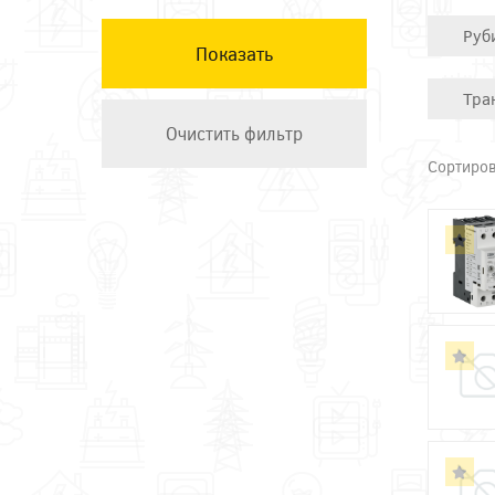
КЭАЗ
Руб
Остальные ТМ
Техэнерго
Тра
Сортиров