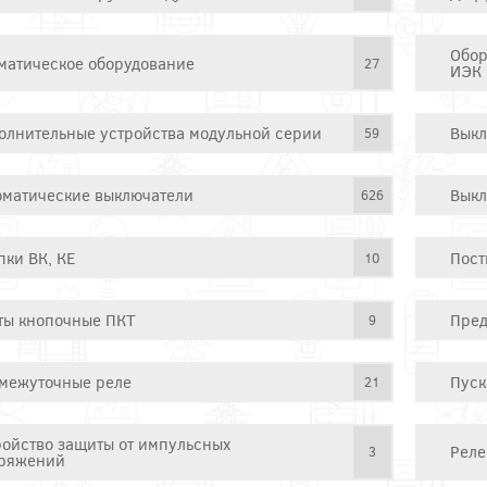
Обор
матическое оборудование
27
ИЭК
олнительные устройства модульной серии
Выкл
59
оматические выключатели
Выкл
626
пки ВК, КЕ
Пост
10
ты кнопочные ПКТ
Пред
9
межуточные реле
Пуск
21
ройство защиты от импульсных
Реле
3
ряжений