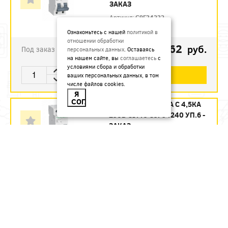
ЗАКАЗ
Артикул:
C9F34232
Ознакомьтесь с нашей
политикой в
отношении обработки
1123.62
руб.
Под заказ
персональных данных
. Оставаясь
на нашем сайте, вы
соглашаетесь
с
условиями сбора и обработки
В КОРЗИНУ
ваших персональных данных, в том
числе файлов cookies.
Я
СОГЛАСЕН
АВТ. ВЫКЛ. 2П 40А С 4,5КА
230В CITY9 C9F34240 УП.6 -
ЗАКАЗ
Артикул:
C9F34240
1215.12
руб.
Под заказ
В КОРЗИНУ