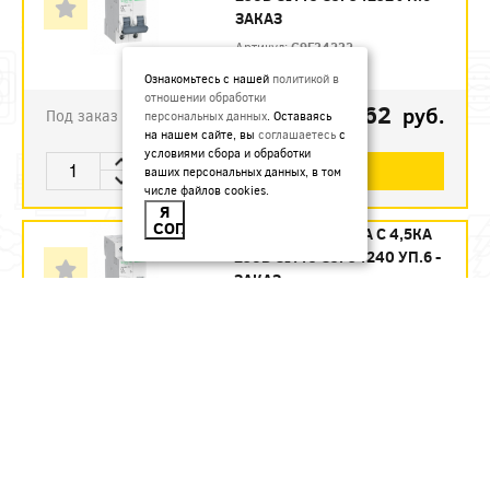
ЗАКАЗ
Артикул:
C9F34232
Ознакомьтесь с нашей
политикой в
отношении обработки
1123.62
руб.
Под заказ
персональных данных
. Оставаясь
на нашем сайте, вы
соглашаетесь
с
условиями сбора и обработки
В КОРЗИНУ
ваших персональных данных, в том
числе файлов cookies.
Я
СОГЛАСЕН
АВТ. ВЫКЛ. 2П 40А С 4,5КА
230В CITY9 C9F34240 УП.6 -
ЗАКАЗ
Артикул:
C9F34240
1215.12
руб.
Под заказ
В КОРЗИНУ