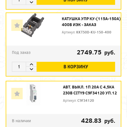
КАТУШКА УПР КУ-(115А-150А)
400В ИЭК - ЗАКАЗ
Артикул:
KKT50D-KU-150-400
2749.75
руб.
Под заказ
В КОРЗИНУ
АВТ. ВЫКЛ. 1П 20А С 4,5КА
230В CITY9 C9F34120 УП.12
Артикул:
C9F34120
428.83
руб.
В наличии