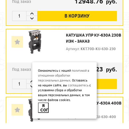
12948.76
руб.
Под заказ
В КОРЗИНУ
КАТУШКА УПР КУ-630А 230В
ИЭК - ЗАКАЗ
Артикул:
KKT70D-KU-630-230
12275.23
руб.
Под заказ
Ознакомьтесь с нашей
политикой в
отношении обработки
персональных данных
. Оставаясь
В КОРЗИНУ
на нашем сайте, вы
соглашаетесь
с
условиями сбора и обработки
ваших персональных данных, в том
числе файлов cookies.
КАТУШКА УПР КУ-630А 400В
Я
ИЭК - ЗАКАЗ
СОГЛАСЕН
Артикул:
KKT70D-KU-630-400