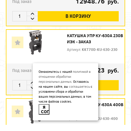
12948.76
руб.
Под заказ
В КОРЗИНУ
КАТУШКА УПР КУ-630А 230В
ИЭК - ЗАКАЗ
Артикул:
KKT70D-KU-630-230
12275.23
руб.
Под заказ
Ознакомьтесь с нашей
политикой в
отношении обработки
персональных данных
. Оставаясь
В КОРЗИНУ
на нашем сайте, вы
соглашаетесь
с
условиями сбора и обработки
ваших персональных данных, в том
числе файлов cookies.
КАТУШКА УПР КУ-630А 400В
Я
ИЭК - ЗАКАЗ
СОГЛАСЕН
Артикул:
KKT70D-KU-630-400