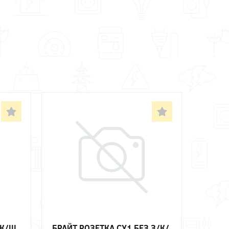
/К/Ш
БРАЙТ РОЗЕТКА СУ1 БЕЗ З/К/