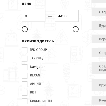
ЦЕНА
Све
—
Бур
Кор
ПРОИЗВОДИТЕЛЬ
IEK GROUP
Све
JAZZway
Сре
Navigator
под
REXANT
АКЦИЯ
Кру
КВТ
Руч
Остальные ТМ