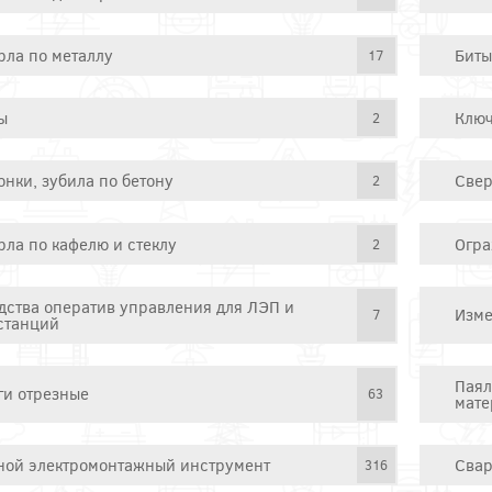
рла по металлу
Биты
17
ы
Ключ
2
онки, зубила по бетону
Свер
2
рла по кафелю и стеклу
Огра
2
дства оператив управления для ЛЭП и
Изме
7
станций
Паял
ги отрезные
63
мате
ной электромонтажный инструмент
Свар
316