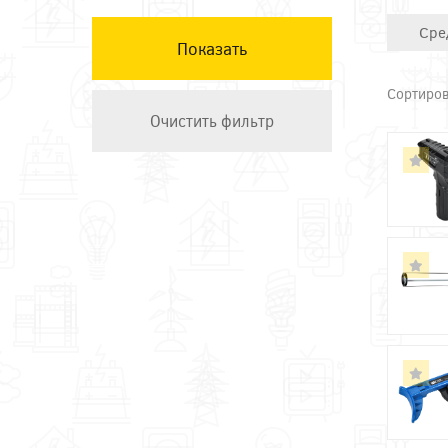
Техэнерго
Сре
Сортиров