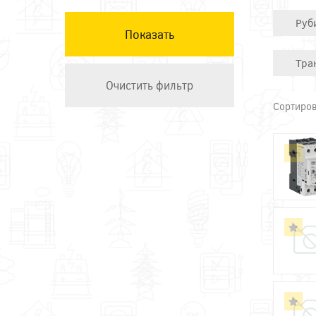
КЭАЗ
Руб
Остальные ТМ
Техэнерго
Тра
Сортиров