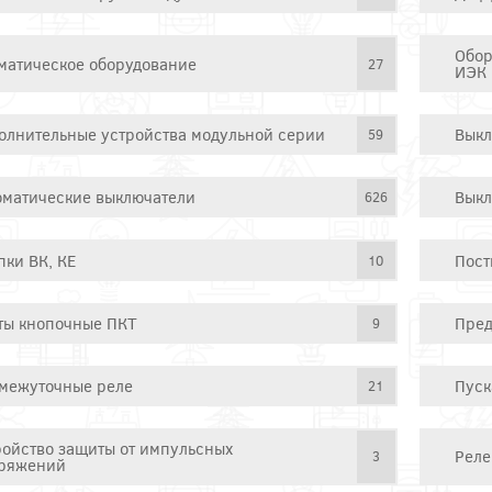
Обор
матическое оборудование
27
ИЭК
олнительные устройства модульной серии
Выкл
59
оматические выключатели
Выкл
626
пки ВК, КЕ
Пост
10
ты кнопочные ПКТ
Пред
9
межуточные реле
Пуск
21
ройство защиты от импульсных
Реле
3
ряжений