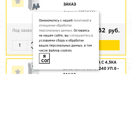
ЗАКАЗ
Артикул:
C9F34232
Ознакомьтесь с нашей
политикой в
отношении обработки
1123.62
руб.
Под заказ
персональных данных
. Оставаясь
на нашем сайте, вы
соглашаетесь
с
условиями сбора и обработки
В КОРЗИНУ
ваших персональных данных, в том
числе файлов cookies.
Я
СОГЛАСЕН
АВТ. ВЫКЛ. 2П 40А С 4,5КА
230В CITY9 C9F34240 УП.6 -
ЗАКАЗ
Артикул:
C9F34240
1215.12
руб.
Под заказ
В КОРЗИНУ