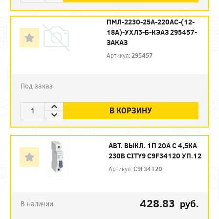
ПМЛ-2230-25А-220AC-(12-
18А)-УХЛ3-Б-КЭАЗ 295457-
ЗАКАЗ
Артикул:
295457
Под заказ
В КОРЗИНУ
АВТ. ВЫКЛ. 1П 20А С 4,5КА
230В CITY9 C9F34120 УП.12
Артикул:
C9F34120
428.83
руб.
В наличии