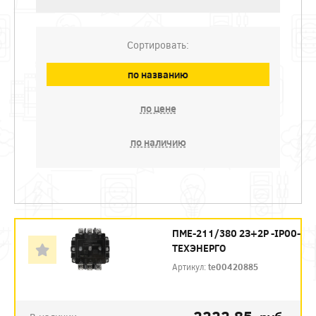
Сортировать:
по названию
по цене
по наличию
ПМЕ-211/380 2З+2Р -IP00-
ТЕХЭНЕРГО
Артикул:
te00420885