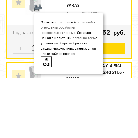
ЗАКАЗ
Артикул:
C9F34232
Ознакомьтесь с нашей
политикой в
отношении обработки
1123.62
руб.
Под заказ
персональных данных
. Оставаясь
на нашем сайте, вы
соглашаетесь
с
условиями сбора и обработки
В КОРЗИНУ
ваших персональных данных, в том
числе файлов cookies.
Я
СОГЛАСЕН
АВТ. ВЫКЛ. 2П 40А С 4,5КА
230В CITY9 C9F34240 УП.6 -
ЗАКАЗ
Артикул:
C9F34240
1215.12
руб.
Под заказ
В КОРЗИНУ